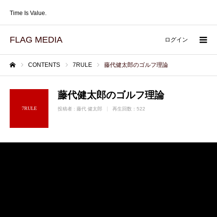
Time Is Value.
FLAG MEDIA
ログイン
CONTENTS
7RULE
藤代健太郎のゴルフ理論
ホーム
藤代健太郎のゴルフ理論
7RULE
投稿者 :
藤代 健太郎
再生回数：522